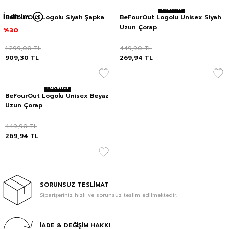
Tükendi
İndirim
BeFourOut Logolu Siyah Şapka
BeFourOut Logolu Unisex Siyah
Uzun Çorap
%30
1.299,00
TL
449,90
TL
909,30
TL
269,94
TL
Tükendi
BeFourOut Logolu Unisex Beyaz
Uzun Çorap
449,90
TL
269,94
TL
SORUNSUZ TESLİMAT
Siparişeriniz hızlı ve sorunsuz teslim edilmektedir.
İADE & DEĞİŞİM HAKKI