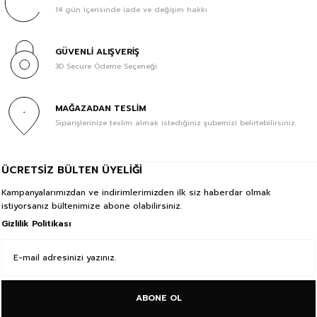
14 gün içerisinde iade ve değişim hakkı
GÜVENLİ ALIŞVERİŞ
3D Secure Ödeme Seçeneği
MAĞAZADAN TESLİM
Siparişlerinize teslim almak istediğiniz şubemizi belirtebilirsiniz.
ÜCRETSİZ BÜLTEN ÜYELİĞİ
Kampanyalarımızdan ve indirimlerimizden ilk siz haberdar olmak
istiyorsanız bültenimize abone olabilirsiniz.
Gizlilik Politikası
ABONE OL