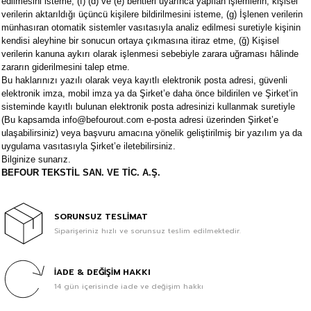
edilmesini isteme, (f) (d) ve (e) bentleri uyarınca yapılan işlemlerin, kişisel
verilerin aktarıldığı üçüncü kişilere bildirilmesini isteme, (g) İşlenen verilerin
münhasıran otomatik sistemler vasıtasıyla analiz edilmesi suretiyle kişinin
kendisi aleyhine bir sonucun ortaya çıkmasına itiraz etme, (ğ) Kişisel
verilerin kanuna aykırı olarak işlenmesi sebebiyle zarara uğraması hâlinde
zararın giderilmesini talep etme.
Bu haklarınızı yazılı olarak veya kayıtlı elektronik posta adresi, güvenli
elektronik imza, mobil imza ya da Şirket’e daha önce bildirilen ve Şirket’in
sisteminde kayıtlı bulunan elektronik posta adresinizi kullanmak suretiyle
(Bu kapsamda info@befourout.com e-posta adresi üzerinden Şirket’e
ulaşabilirsiniz) veya başvuru amacına yönelik geliştirilmiş bir yazılım ya da
uygulama vasıtasıyla Şirket’e iletebilirsiniz.
Bilginize sunarız.
BEFOUR TEKSTİL SAN. VE TİC. A.Ş.
SORUNSUZ TESLİMAT
Siparişeriniz hızlı ve sorunsuz teslim edilmektedir.
İADE & DEĞİŞİM HAKKI
14 gün içerisinde iade ve değişim hakkı