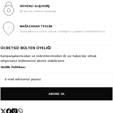
GÜVENLİ ALIŞVERİŞ
3D Secure Ödeme Seçeneği
MAĞAZADAN TESLİM
Siparişlerinize teslim almak istediğiniz şubemizi belirtebilirsiniz.
ÜCRETSİZ BÜLTEN ÜYELİĞİ
Kampanyalarımızdan ve indirimlerimizden ilk siz haberdar olmak
istiyorsanız bültenimize abone olabilirsiniz.
Gizlilik Politikası
ABONE OL