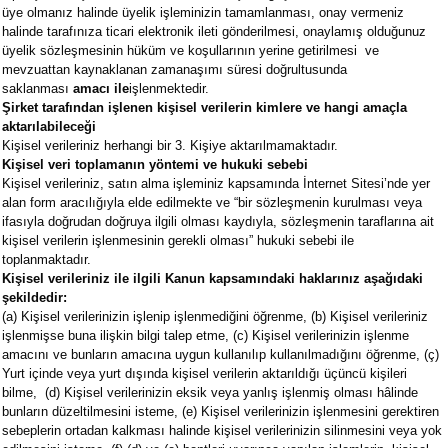
üye olmanız halinde üyelik işleminizin tamamlanması, onay vermeniz
halinde tarafınıza ticari elektronik ileti gönderilmesi, onaylamış olduğunuz
üyelik sözleşmesinin hüküm ve koşullarının yerine getirilmesi ve
mevzuattan kaynaklanan zamanaşımı süresi doğrultusunda
saklanması
amacı ile
işlenmektedir.
Şirket tarafından işlenen kişisel verilerin kimlere ve hangi amaçla
aktarılabileceği
Kişisel verileriniz herhangi bir 3. Kişiye aktarılmamaktadır.
Kişisel veri toplamanın yöntemi ve hukuki sebebi
Kişisel verileriniz, satın alma işleminiz kapsamında İnternet Sitesi’nde yer
alan form aracılığıyla elde edilmekte ve “bir sözleşmenin kurulması veya
ifasıyla doğrudan doğruya ilgili olması kaydıyla, sözleşmenin taraflarına ait
kişisel verilerin işlenmesinin gerekli olması” hukuki sebebi ile
toplanmaktadır.
Kişisel verileriniz ile ilgili Kanun kapsamındaki haklarınız aşağıdaki
şekildedir:
(a) Kişisel verilerinizin işlenip işlenmediğini öğrenme, (b) Kişisel verileriniz
işlenmişse buna ilişkin bilgi talep etme, (c) Kişisel verilerinizin işlenme
amacını ve bunların amacına uygun kullanılıp kullanılmadığını öğrenme, (ç)
Yurt içinde veya yurt dışında kişisel verilerin aktarıldığı üçüncü kişileri
bilme, (d) Kişisel verilerinizin eksik veya yanlış işlenmiş olması hâlinde
bunların düzeltilmesini isteme, (e) Kişisel verilerinizin işlenmesini gerektiren
sebeplerin ortadan kalkması halinde kişisel verilerinizin silinmesini veya yok