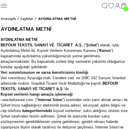
Geri Dön
Geri Dön
Geri Dön
Geri Dön
AYDINLATMA METNİ
Anasayfa
Sayfalar
GİYİM
DIŞ GİYİM
GİYİM
DIŞ GİYİM
Giyim
AYDINLATMA METNİ
c's 25
T-shirt
Kolej Mont
T-shirt
Kolej Mont
T-shirt
AYDINLATMA METNİ
BEFOUR TEKSTİL SANAYİ VE TİCARET A.Ş.
(“
Şirket
”) olarak, işbu
y 25
Aydınlatma Metni ile, Kişisel Verilerin Korunması Kanunu (“
Sweatshirt
Sweatshirt
Sweatshirt
Kanun
”)
kapsamında aydınlatma yükümlüğümüzün yerine getirilmesi
amaçlanmaktadır. Bu kapsamda sizlere bilgi vermekle yükümlü olduğumuz
Eşofman Altı
Eşofman Altı
Eşofman Altı
konular aşağıdaki şekildedir:
Veri sorumlusunun ve varsa temsilcisinin kimliği
Veri sorumlusu; Ayazağa mah. Cendere cad. no 109C 242 Sarıyer, İstanbul
Şort
Şort
Şort
adresinde mukim, İstanbul Ticaret Sicili Müdürlüğü’ne kayıtlı
BEFOUR
TEKSTİL SANAYİ VE TİCARET A.Ş.
’
dir.
Kişisel verilerin hangi amaçla işleneceği
w
ww.befourout.com (“
İnternet
Sitesi
”) üzerinden ürün satın almak amacı ile
Şirket’imize sağladığınız elektronik posta adresi, ad-soyad, adres bilgisi ve
cep telefonu
kategorilerindeki
kişisel verileriniz; satın aldığınız ürünün size
Şirket tarafından teslim edilmesi, Şirket ile aranızda kurulan satış
sözleşmesinin gerekliliklerinin yerine getirilmesi, gerekli olması halinde
siparişinize ilişkin olarak tarafınız ile iletişime geçilmesi, İnternet Sitesi’ne