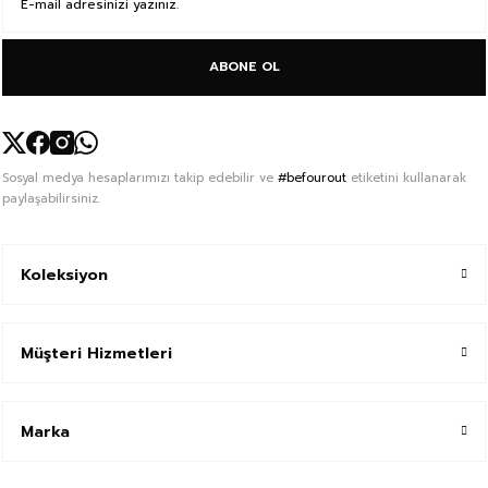
ABONE OL
Sosyal medya hesaplarımızı takip edebilir ve
#befourout
etiketini kullanarak
paylaşabilirsiniz.
Koleksiyon
Müşteri Hizmetleri
Marka