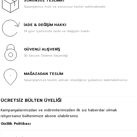
SORUNSUZ TESLİMAT
Siparişeriniz hızlı ve sorunsuz teslim edilmektedir.
İADE & DEĞİŞİM HAKKI
14 gün içerisinde iade ve değişim hakkı
GÜVENLİ ALIŞVERİŞ
3D Secure Ödeme Seçeneği
MAĞAZADAN TESLİM
Siparişlerinize teslim almak istediğiniz şubemizi belirtebilirsiniz.
ÜCRETSİZ BÜLTEN ÜYELİĞİ
Kampanyalarımızdan ve indirimlerimizden ilk siz haberdar olmak
istiyorsanız bültenimize abone olabilirsiniz.
Gizlilik Politikası