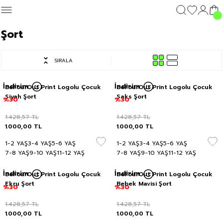
Geri Dön
Geri Dön
Geri Dön
Geri Dön
Şort
GİYİM
DIŞ GİYİM
GİYİM
DIŞ GİYİM
Giyim
SIRALA
c's 25
T-shirt
Kolej Mont
T-shirt
Kolej Mont
T-shirt
İndirim
İndirim
BeFourOut Print Logolu Çocuk
BeFourOut Print Logolu Çocuk
y 25
Sweatshirt
Sweatshirt
Sweatshirt
Siyah Şort
Saks Şort
%30
%30
Eşofman Altı
Eşofman Altı
Eşofman Altı
1.428,57
TL
1.428,57
TL
1.000,00
TL
1.000,00
TL
Şort
Şort
Şort
1-2 YAŞ
3-4 YAŞ
5-6 YAŞ
1-2 YAŞ
3-4 YAŞ
5-6 YAŞ
7-8 YAŞ
9-10 YAŞ
11-12 YAŞ
7-8 YAŞ
9-10 YAŞ
11-12 YAŞ
İndirim
İndirim
BeFourOut Print Logolu Çocuk
BeFourOut Print Logolu Çocuk
Ekru Şort
Bebek Mavisi Şort
%30
%30
1.428,57
TL
1.428,57
TL
1.000,00
TL
1.000,00
TL