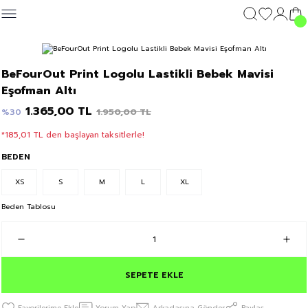
Geri Dön
Geri Dön
Geri Dön
Geri Dön
GİYİM
DIŞ GİYİM
GİYİM
DIŞ GİYİM
Giyim
BeFourOut Print Logolu Lastikli Bebek Mavisi
c's 25
Eşofman Altı
T-shirt
Kolej Mont
T-shirt
Kolej Mont
T-shirt
1.365,00 TL
1.950,00 TL
%30
y 25
Sweatshirt
Sweatshirt
Sweatshirt
*185,01 TL den başlayan taksitlerle!
Eşofman Altı
Eşofman Altı
Eşofman Altı
BEDEN
XS
S
M
L
XL
Şort
Şort
Şort
Beden Tablosu
SEPETE EKLE
Yorum Yap
Arkadaşına Gönder
Paylaş