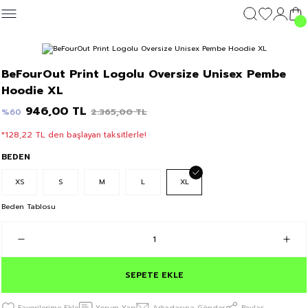
Geri Dön
Geri Dön
Geri Dön
Geri Dön
GİYİM
DIŞ GİYİM
GİYİM
DIŞ GİYİM
Giyim
BeFourOut Print Logolu Oversize Unisex Pembe
c's 25
Hoodie XL
T-shirt
Kolej Mont
T-shirt
Kolej Mont
T-shirt
946,00 TL
2.365,00 TL
%60
y 25
Sweatshirt
Sweatshirt
Sweatshirt
*128,22 TL den başlayan taksitlerle!
Eşofman Altı
Eşofman Altı
Eşofman Altı
BEDEN
XS
S
M
L
XL
Şort
Şort
Şort
Beden Tablosu
SEPETE EKLE
Yorum Yap
Arkadaşına Gönder
Paylaş